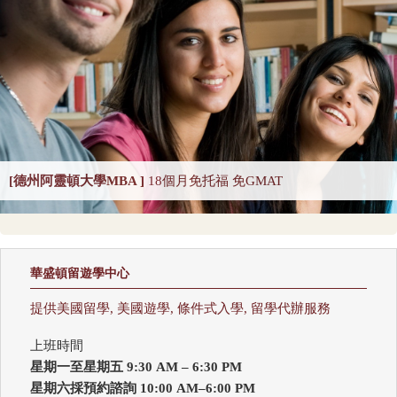
Criminal Law 2025
Criminology
CS-Artificial Intelligence 2025
CS-Programming Language 2025
CS-Systems 2025
CS-Theory 2025
Curriculum and Instruction 2025
Digital Librarianship
DNP Nurse Practitioner-Pediatric Acute Care
DNP Nurse Practitioner-Pediatric Primary Care
[德州阿靈頓大學MBA ]
18個月免托福 免GMAT
DNP Nurse Practitioner-Psychiatric Mental Health A
Earth Sciences 2025
Economics
Education 2025
Education Policy 2025
華盛頓留遊學中心
Educational Administration 2025
Educational Psychology 2025
提供美國留學, 美國遊學, 條件式入學, 留學代辦服務
Electrical Engineering 2025
Elementary Teacher Education 2025
上班時間
EMBA 2025
Engineering 2025
English
星期一至星期五 9:30 AM – 6:30 PM
Entrepreneurship 2025
Environmental Environmental Health 2025
星期六採預約諮詢 10:00 AM–6:00 PM