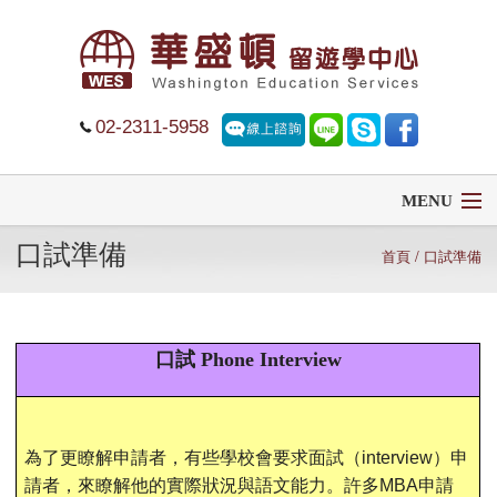
02-2311-5958
MENU
口試準備
首頁
首頁
/ 口試準備
留學
口試 Phone Interview
遊學
菁英中學
為了更瞭解申請者，有些學校會要求面試（
interview
）申
大學排名
請者，來瞭解他的實際狀況與語文能力。許多
MBA
申請