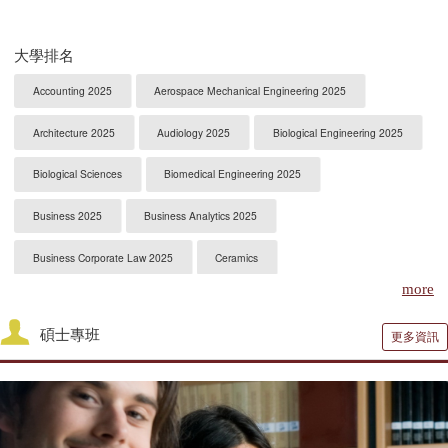
大學排名
Accounting 2025
Aerospace Mechanical Engineering 2025
Architecture 2025
Audiology 2025
Biological Engineering 2025
Biological Sciences
Biomedical Engineering 2025
Business 2025
Business Analytics 2025
Business Corporate Law 2025
Ceramics
more
Chemical Engineering 2025
Chemistry 2025
碩士專班
更多資訊
Civil Engineering 2025
Clinical Psychology
Computer Engineering 2025
Computer Science 2025
Constitutional Law 2025
Contracts & Commercial Law 2025