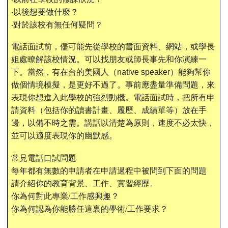
‧
以後想要做什麼？
‧
對於該校有無任何疑問？
電話面試前，儘可能先從學校的書面資料、網站，或學長
姐處瞭解該校情況。可以找朋友或師長事先和你演練一
下。當然，有在台的美國人（
native speaker
）能夠幫你
做個情境模擬，是更好不過了。事前應盡量準備問題，來
表現你想進入此學校的強烈動機。電話面試時，把所有申
請資料（包括你的讀書計畫、履歷、成績單等）放在手
邊，以備不時之需。講話以清楚為原則，速度不必太快，
並可以適度表現你的幽默感。
常見電話口試問題
每年都有無數的申請者在申請過程中被問到下面的問題
請介紹你的教育背景、工作、實習經歷。
你為何對此專業
/
工作感興趣？
你為何認為你能勝任這裏的學術
/
工作要求？