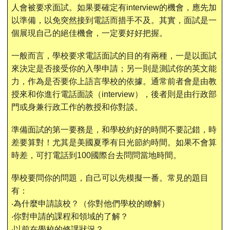
人會被要求面試。如果要確定有
interview
的機會，應先加
服務項目
以準備，以免突然接到電話而措手不及。其實，面試是一
個展現自己的絕佳機會，一定要好好把握。
申請清單
一般而言，學校要求電話面試的目的有兩種，一是以面試
來決定是否接受你的入學申請；另一則是測試你的英文能
常見問題
力，作為是否要你上語言學校的依據。通常前者會是由教
授來和你進行電話面談（
interview
），後者則是由行政部
訊息公告
門或身兼行政工作的教授和你對談。
代辦感言
準備面試的第一要務是，和學校約好的時間不要記錯，時
差要算對！尤其是美國夏季有日光節約時間。如果不會算
金榜
時差，可打電話到
100
國際台去問問當地時間。
學校要問你的問題，自己可以先模擬一番。常見的題目
有：
‧
為什麼申請該校？（你對他們學校的瞭解）
‧
你對申請的課程和領域的了解？
‧
以前在學校的修課狀況？