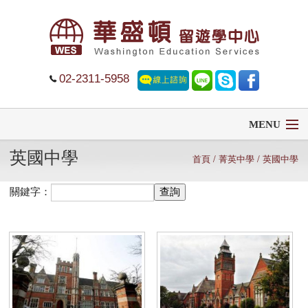
02-2311-5958
MENU
英國中學
首頁
首頁
/
菁英中學
/ 英國中學
關鍵字：
留學
遊學
菁英中學
大學排名