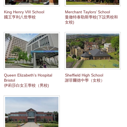
服務項目
King Henry VIII School
Merchant Taylors’ School
國王亨利八世學校
曼徹特泰勒斯學校(下設男校和
女校)
申請清單
常見問題
訊息公告
代辦感言
Queen Elizabeth's Hospital
Sheffield High School
Bristol
謝菲爾德中學（女校）
金榜
伊莉莎白女王學校（男校)